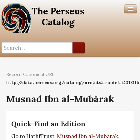
Search History
Author List
Record Canonical URI:
Help
http://data.perseus.org/catalog/urn:cts:arabicLit:0181
Musnad Ibn al-Mubārak
Quick-Find an Edition
Go to HathiTrust:
Musnad Ibn al-Mubārak,