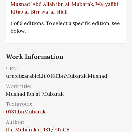
Musnad ʻAbd Allāh ibn al-Mubārak. Wa-yalīhi
Kitāb al-Birr wa-al-ṣilah
1 of 9 editions. To select a specific edition, see
below.
Work Information
URN:
urn:cts:arabicLit:0181IbnMubarak.Musnad
Work title:
Musnad Ibn al-Mubārak
Textgroup:
0181IbnMubarak
Author:
Ibn Mubārak d. 181/797 CE